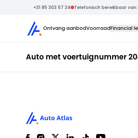
+31 85 303 57 34
Telefonisch bereikbaar van: m
Auto Atlas
Ontvang aanbod
Voorraad
Financial l
Auto met voertuignummer 204
Footer
Facebook
Instagram
X
LinkedIn
Tiktok
YouTube