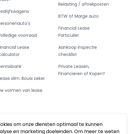
Belasting / aftrekposten
Bedrijfswagens
BTW of Marge auto
Personenauto's
Financial Lease
Volledige voorraad
Particulier
Financial Lease
Aankoop inspectie
Calculator
checklist
Kennisbank
Private Leasen,
Financieren of Kopen?
Lease slim. Bouw zeker
De vormen van lease
ookies om onze diensten optimaal te kunnen
nalyse en marketing doeleinden. Om meer te weten