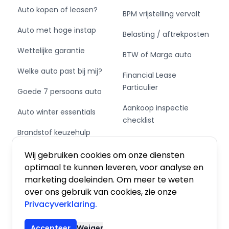
Auto kopen of leasen?
BPM vrijstelling vervalt
Auto met hoge instap
Belasting / aftrekposten
Wettelijke garantie
BTW of Marge auto
Welke auto past bij mij?
Financial Lease
Particulier
Goede 7 persoons auto
Aankoop inspectie
Auto winter essentials
checklist
Brandstof keuzehulp
Private Leasen,
Schakel of automaat?
Financieren of Kopen?
Wij gebruiken cookies om onze diensten
optimaal te kunnen leveren, voor analyse en
marketing doeleinden. Om meer te weten
over ons gebruik van cookies, zie onze
Privacyverklaring.
Algemene voorwaarden
|
Privacy
|
Cookies
Accepteer
Weiger