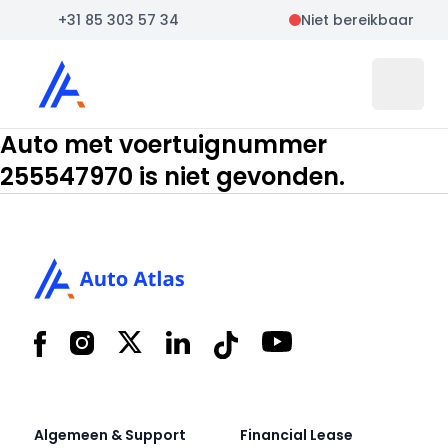
+31 85 303 57 34
Niet bereikbaar
Auto Atlas
Open 
Auto met voertuignummer
255547970 is niet gevonden.
Footer
Facebook
Instagram
X
LinkedIn
Tiktok
YouTube
Algemeen & Support
Financial Lease