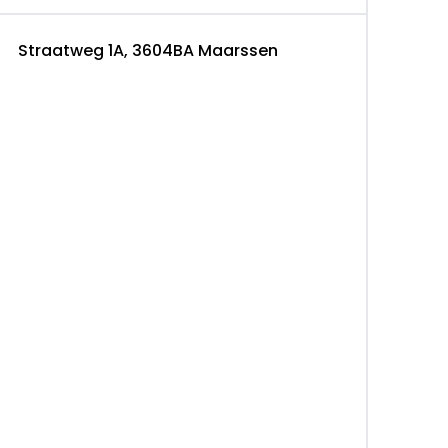
Straatweg 1A, 3604BA Maarssen
95): APK voor minimaal 12 maanden,
OVAG Garantie, Tellerrapport, Poetsen en
12 maanden); BOVAG 40-Puntencheck; BOVAG
ction
a 3604BA MAARSSEN, NL 0346571454
r.nl
PIJPER.NL
54304831