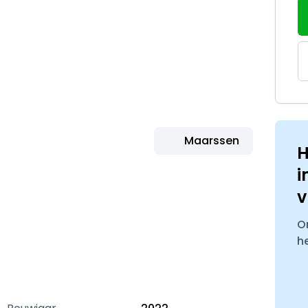
Maarssen
H
i
v
O
h