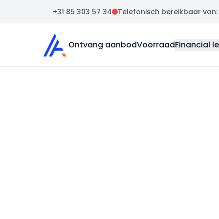
+31 85 303 57 34
Telefonisch bereikbaar van: m
Auto Atlas
Ontvang aanbod
Voorraad
Financial l