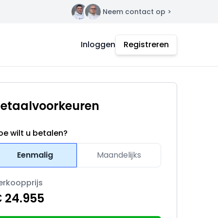
Neem contact op >
Contact
Inloggen
Registreren
etaalvoorkeuren
oe wilt u betalen?
Eenmalig
Maandelijks
erkoopprijs
 24.955