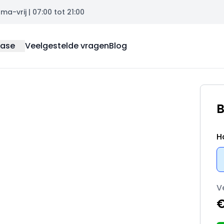
a-vrij | 07:00 tot 21:00
ease
Veelgestelde vragen
Blog
B
H
V
€