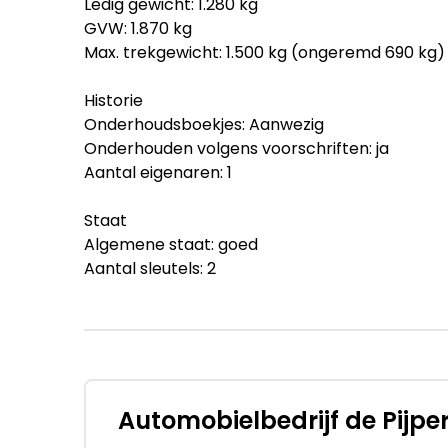
Ledig gewicht: 1.280 kg
GVW: 1.870 kg
Max. trekgewicht: 1.500 kg (ongeremd 690 kg)
Historie
Onderhoudsboekjes: Aanwezig
Onderhouden volgens voorschriften: ja
Aantal eigenaren: 1
Staat
Algemene staat: goed
Aantal sleutels: 2
Financiële informatie
BTW/marge: BTW verrekenbaar voor ondern
Garantie
Garantielabel: BOVAG Garantie (12 maanden)
Automobielbedrijf de Pijpe
BOVAG 40-Puntencheck: Ja