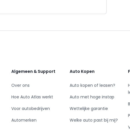
ijd per WhatsApp bereiken: 0346-571454!
19.00 - 21.00 voor u geopend! Tevens kunt u
ondag bij ons terecht.
ijfdepijper.nl of belt u met 0346-571454 of
Algemeen & Support
Auto Kopen
Over ons
Auto kopen of leasen?
Hoe Auto Atlas werkt
Auto met hoge instap
Voor autobedrijven
Wettelijke garantie
Automerken
Welke auto past bij mij?