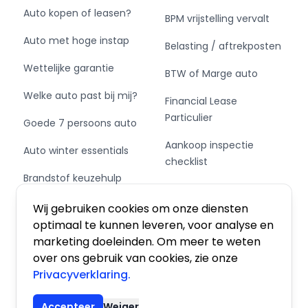
Auto kopen of leasen?
BPM vrijstelling vervalt
Auto met hoge instap
Belasting / aftrekposten
Wettelijke garantie
BTW of Marge auto
Welke auto past bij mij?
Financial Lease
Particulier
Goede 7 persoons auto
Aankoop inspectie
Auto winter essentials
checklist
Brandstof keuzehulp
Private Leasen,
Schakel of automaat?
Financieren of Kopen?
Wij gebruiken cookies om onze diensten
optimaal te kunnen leveren, voor analyse en
marketing doeleinden. Om meer te weten
over ons gebruik van cookies, zie onze
Privacyverklaring.
Algemene voorwaarden
|
Privacy
|
Cookies
Accepteer
Weiger