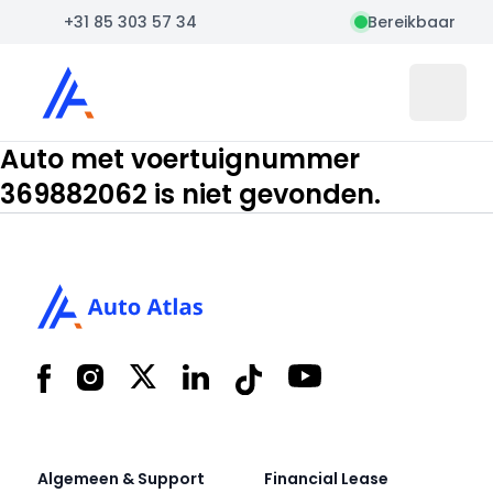
+31 85 303 57 34
Bereikbaar
Auto Atlas
Open 
Auto met voertuignummer
369882062 is niet gevonden.
Footer
Facebook
Instagram
X
LinkedIn
Tiktok
YouTube
Algemeen & Support
Financial Lease