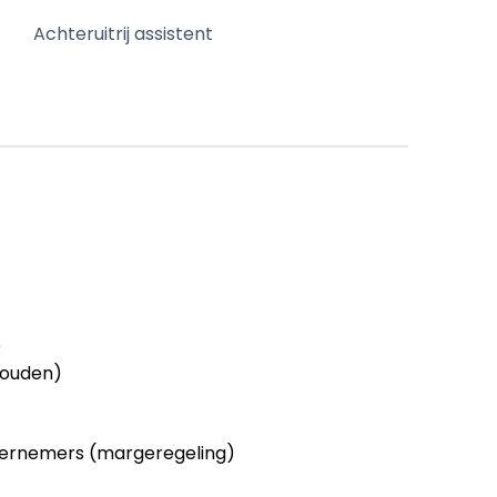
Achteruitrij assistent
)
houden)
ernemers (margeregeling)