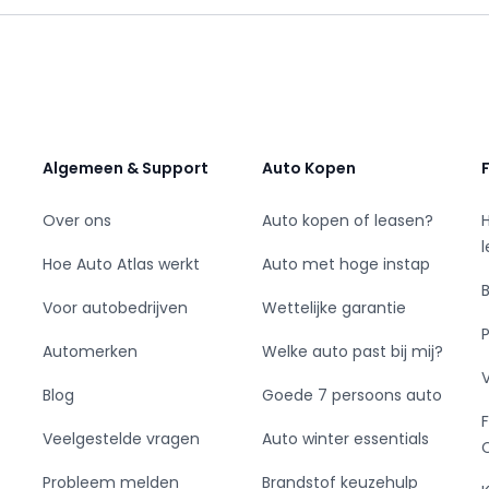
n? Geen probleem! We bespreken de opties en
LDHOVEN.
dus meerdere modellen op voorraad. Staat
Algemeen & Support
Auto Kopen
and of andere wensen er niet tussen? Houdt
egeld een nieuwe aanvoer van deze modellen
Over ons
Auto kopen of leasen?
Hoe Auto Atlas werkt
Auto met hoge instap
el mogelijke website. Mocht ondanks deze
Voor autobedrijven
Wettelijke garantie
deze website onvolledig en of onjuist zijn, dan
nvaarden. Voor de prijzen die op onze website
Automerken
Welke auto past bij mij?
uldig mogelijke weergave van de realiteit en de
n en herkenbaar zijn als programmeer dan wel
Blog
Goede 7 persoons auto
 een contract dan wel overeenkomst met
Veelgestelde vragen
Auto winter essentials
eronderstellen. Neem aub met ons contact op
ig heeft, zodat eventuele foutieve informatie
Probleem melden
Brandstof keuzehulp