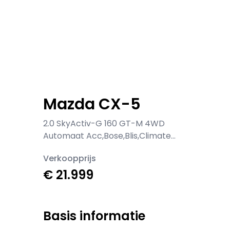
Mazda CX-5
2.0 SkyActiv-G 160 GT-M 4WD
Automaat Acc,Bose,Blis,Climate
control,Camera A,Stoel+Stuur
Verkoopprijs
verwarm,Trekhaak,Memory,Keyless
€ 21.999
Basis informatie