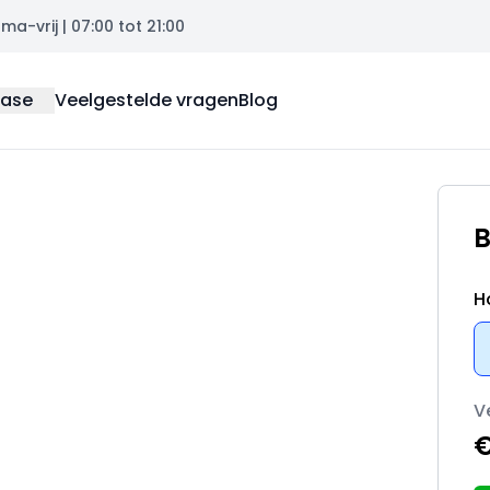
a-vrij | 07:00 tot 21:00
ease
Veelgestelde vragen
Blog
B
H
V
€