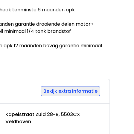
ercheck tenminste 6 maanden apk
aanden garantie draaiende delen motor+
il minimaal 1/4 tank brandstof
uwe apk 12 maanden bovag garantie minimaal
. Accu check Banden minimaal 4 mm
 maanden); BOVAG Afleverbeurt
utomaat.
Bekijk extra informatie
Kapelstraat Zuid 28-B, 5503CX
. HEEFT U INTERESSE IN EEN AUTO EN WILT U
Veldhoven
JDENS ONZE OPENINGSTIJDEN. BUITEN DE
26202967 VOOR EEN AFSPRAAK.