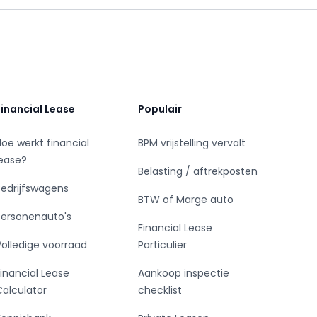
Financial Lease
Populair
Hoe werkt financial
BPM vrijstelling vervalt
lease?
Belasting / aftrekposten
Bedrijfswagens
BTW of Marge auto
Personenauto's
Financial Lease
Volledige voorraad
Particulier
Financial Lease
Aankoop inspectie
Calculator
checklist