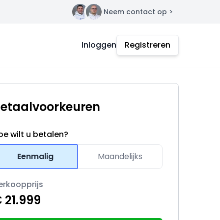
Neem contact op >
Contact
Inloggen
Registreren
etaalvoorkeuren
oe wilt u betalen?
Eenmalig
Maandelijks
erkoopprijs
 21.999