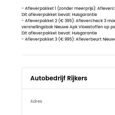
- Afleverpakket 1 (zonder meerprijs): Aflev
Dit afleverpakket bevat: Huisgarantie
- Afleverpakket 2 (€ 395): Aflevercheck 3 m
versnellingsbak Nieuwe Apk Vloeistoffen op pe
Dit afleverpakket bevat: Huisgarantie
- Afleverpakket 3 (€ 995): Afleverbeurt Nie
1/4 tank brandstof Professionele poetsbeurt
Vloeistoffen op peil
Dit afleverpakket bevat: BOVAG garantie (12
Super nette en bomvolle Mazda CX-5 AWD A
Auto is voorzien van een trekhaak.
Autobedrijf Rijkers
= Bedrijfsinformatie =
WIJ ZIJN ALLE DAGEN TELEFONISCH BEREIKBAAR
Adres
EEN PROEFRIT MAKEN, DAN BENT U WELKOM TI
OPENINGSTIJDEN ZIJN WE TE BEREIKEN OP 06