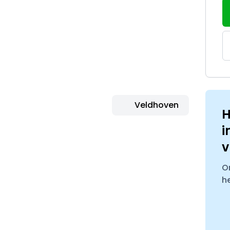
Veldhoven
H
i
v
O
h