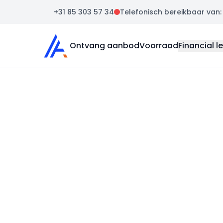
+31 85 303 57 34
Telefonisch bereikbaar van: m
Auto Atlas
Ontvang aanbod
Voorraad
Financial l