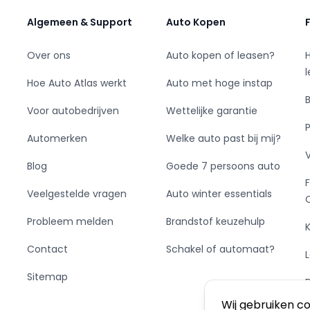
 directe of indirecte schade die zou kunnen
Algemeen & Support
Auto Kopen
 informatie. Alle informatie is onder
ammeerfouten.
Over ons
Auto kopen of leasen?
Hoe Auto Atlas werkt
Auto met hoge instap
Voor autobedrijven
Wettelijke garantie
Automerken
Welke auto past bij mij?
Blog
Goede 7 persoons auto
Veelgestelde vragen
Auto winter essentials
Probleem melden
Brandstof keuzehulp
Contact
Schakel of automaat?
Sitemap
Wij gebruiken c