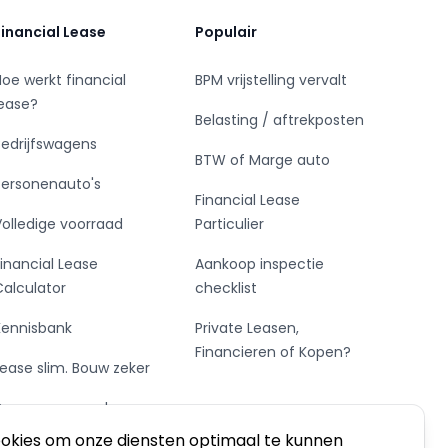
Financial Lease
Populair
Hoe werkt financial
BPM vrijstelling vervalt
lease?
Belasting / aftrekposten
Bedrijfswagens
BTW of Marge auto
Personenauto's
Financial Lease
Volledige voorraad
Particulier
Financial Lease
Aankoop inspectie
Calculator
checklist
Kennisbank
Private Leasen,
Financieren of Kopen?
Lease slim. Bouw zeker
De vormen van lease
ookies om onze diensten optimaal te kunnen