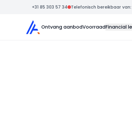
+31 85 303 57 34
Telefonisch bereikbaar van: m
Auto Atlas
Ontvang aanbod
Voorraad
Financial l