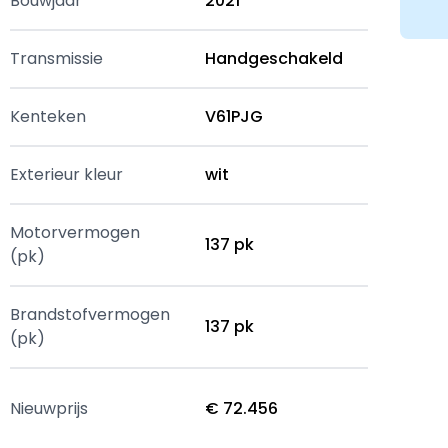
Bouwjaar
2021
Transmissie
Handgeschakeld
Kenteken
V61PJG
Exterieur kleur
wit
Motorvermogen
137 pk
(pk)
Brandstofvermogen
137 pk
(pk)
Nieuwprijs
€ 72.456