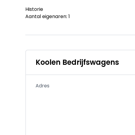
Historie
Aantal eigenaren: 1
Staat
Technische staat: goed
Optische staat: goed
Staat interieur: goed
Koolen Bedrijfswagens
Financiële informatie
BTW/marge: BTW verrekenbaar voor ondern
Adres
Afleverpakketten
Inbegrepen afleverpakket: Afleverpakket 1
Dit afleverpakket bevat: Geen extra kosten, G
Professioneel gereinigd, Technische controle,
Productveiligheid
EU verantwoordelijke: Iveco Nederland B.V. H