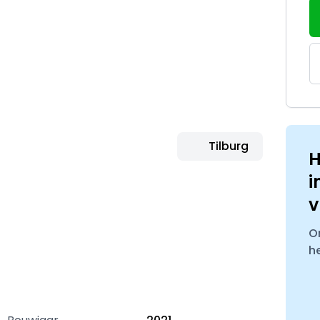
Tilburg
H
i
v
O
h