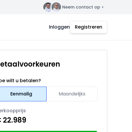
Neem contact op >
Contact
Inloggen
Registreren
etaalvoorkeuren
oe wilt u betalen?
Eenmalig
Maandelijks
erkoopprijs
 22.989