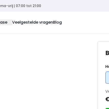
a-vrij | 07:00 tot 21:00
ease
Veelgestelde vragen
Blog
B
H
V
€