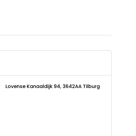
emers
Lovense Kanaaldijk 94, 3642AA Tilburg
een garantie, zo meenemen, Inruil mogelijk,
 Te naam stellen op onze locatie
azeldonk 6465 4836 LH Breda, NL 076-5960600