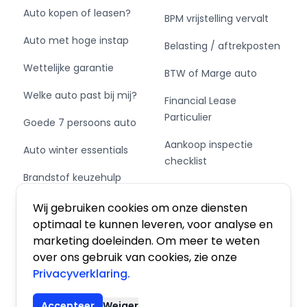
Auto kopen of leasen?
BPM vrijstelling vervalt
Auto met hoge instap
Belasting / aftrekposten
Wettelijke garantie
BTW of Marge auto
Welke auto past bij mij?
Financial Lease
Particulier
Goede 7 persoons auto
Aankoop inspectie
Auto winter essentials
checklist
Brandstof keuzehulp
Private Leasen,
Schakel of automaat?
Financieren of Kopen?
Wij gebruiken cookies om onze diensten
optimaal te kunnen leveren, voor analyse en
marketing doeleinden. Om meer te weten
over ons gebruik van cookies, zie onze
Privacyverklaring.
Algemene voorwaarden
|
Privacy
|
Cookies
Accepteer
Weiger