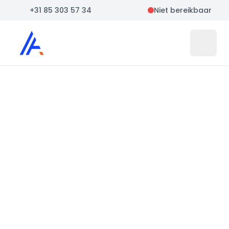
+31 85 303 57 34
Niet bereikbaar
Auto Atlas
Open 