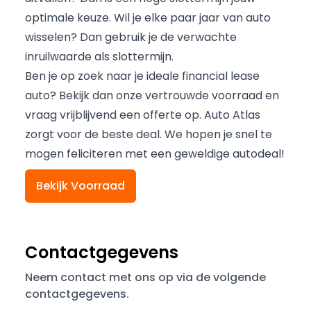
optimale keuze. Wil je elke paar jaar van auto
wisselen? Dan gebruik je de verwachte
inruilwaarde als slottermijn.
Ben je op zoek naar je ideale financial lease
auto? Bekijk dan onze
vertrouwde voorraad
en
vraag vrijblijvend een offerte op. Auto Atlas
zorgt voor de beste deal. We hopen je snel te
mogen feliciteren met een geweldige autodeal!
Bekijk Voorraad
Contactgegevens
Neem contact met ons op via de volgende
contactgegevens.