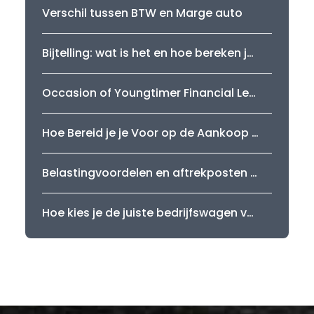
Verschil tussen BTW en Marge auto
Bijtelling: wat is het en hoe bereken je het?
Occasion of Youngtimer Financial Leasen?
Hoe Bereid je je Voor op de Aankoop van een Tweedehands Bedrijfswagen?
Belastingvoordelen en aftrekposten voor bedrijfswagens
Hoe kies je de juiste bedrijfswagen voor jouw onderneming?