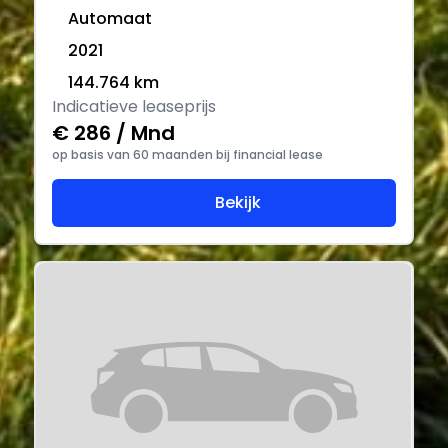
Automaat
2021
144.764 km
Indicatieve leaseprijs
€ 286 / Mnd
op basis van 60 maanden bij financial lease
Bekijk