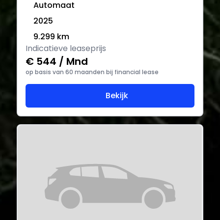
Automaat
2025
9.299 km
Indicatieve leaseprijs
€ 544 / Mnd
op basis van 60 maanden bij financial lease
Bekijk