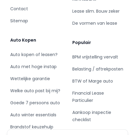
Contact
Lease slim. Bouw zeker
Sitemap
De vormen van lease
Auto Kopen
Populair
Auto kopen of leasen?
BPM vrijstelling vervalt
Auto met hoge instap
Belasting / aftrekposten
Wettelijke garantie
BTW of Marge auto
Welke auto past bij mij?
Financial Lease
Particulier
Goede 7 persoons auto
Aankoop inspectie
Auto winter essentials
checklist
Brandstof keuzehulp
Private Leasen,