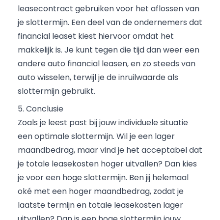
leasecontract gebruiken voor het aflossen van
je slottermijn. Een deel van de ondernemers dat
financial leaset kiest hiervoor omdat het
makkelijk is. Je kunt tegen die tijd dan weer een
andere auto financial leasen, en zo steeds van
auto wisselen, terwijl je de inruilwaarde als
slottermijn gebruikt.
5. Conclusie
Zoals je leest past bij jouw individuele situatie
een optimale slottermijn. Wil je een lager
maandbedrag, maar vind je het acceptabel dat
je totale leasekosten hoger uitvallen? Dan kies
je voor een hoge slottermijn. Ben jij helemaal
oké met een hoger maandbedrag, zodat je
laatste termijn en totale leasekosten lager
uitvallen? Dan is een hoge slottermijn jouw