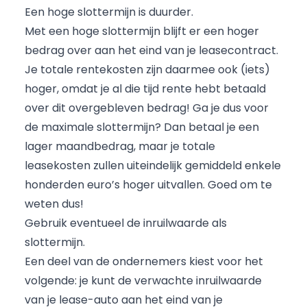
Een hoge slottermijn is duurder.
Met een hoge slottermijn blijft er een hoger
bedrag over aan het eind van je leasecontract.
Je totale rentekosten zijn daarmee ook (iets)
hoger, omdat je al die tijd rente hebt betaald
over dit overgebleven bedrag! Ga je dus voor
de maximale slottermijn? Dan betaal je een
lager maandbedrag, maar je totale
leasekosten zullen uiteindelijk gemiddeld enkele
honderden euro’s hoger uitvallen. Goed om te
weten dus!
Gebruik eventueel de inruilwaarde als
slottermijn.
Een deel van de ondernemers kiest voor het
volgende: je kunt de verwachte inruilwaarde
van je lease-auto aan het eind van je