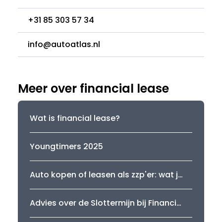
+31 85 303 57 34
info@autoatlas.nl
Meer over financial lease
Wat is financial lease?
Youngtimers 2025
Auto kopen of leasen als zzp'er: wat je moet weten en advies
Advies over de Slottermijn bij Financial Lease?