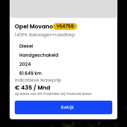
Opel Movano
Y64759
140PK Bakwagen+Laadklep
Diesel
Handgeschakeld
2024
61.649 km
Indicatieve leaseprijs
€ 435 / Mnd
op basis van 60 maanden bij financial lease
Bekijk